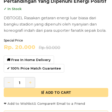
Pertandingan Yang Dipenuhi Energi Positif
✓ In Stock
DBTOGEL Rasakan getaran energi luar biasa dari
bangku stadion yang dipenuhi oleh nyanyian dan
koreografi indah dari para suporter fanatik sepak bola.
Special Price
Rp. 20.000
Rp. 50.000
🚚 Free In Home Delivery
✔ 100% Price Match Guarantee
−
+
🛒 ADD TO CART
❤ Add to Wishlist
⚖ Compare
✉ Email to a Friend