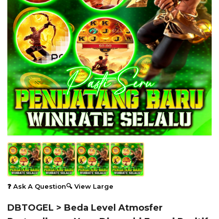
❓ Ask A Question
🔍 View Large
DBTOGEL > Beda Level Atmosfer