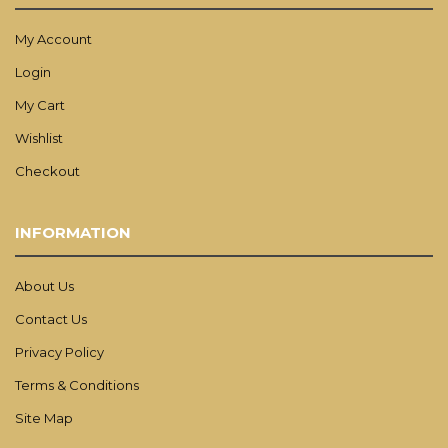
My Account
Login
My Cart
Wishlist
Checkout
INFORMATION
About Us
Contact Us
Privacy Policy
Terms & Conditions
Site Map