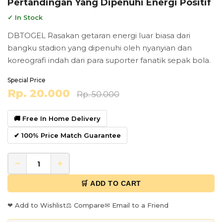
Pertandingan Yang Dipenuhi Energi Positif
✓ In Stock
DBTOGEL Rasakan getaran energi luar biasa dari
bangku stadion yang dipenuhi oleh nyanyian dan
koreografi indah dari para suporter fanatik sepak bola.
Special Price
Rp. 20.000
Rp. 50.000
🚚 Free In Home Delivery
✔ 100% Price Match Guarantee
−
+
🛒 ADD TO CART
❤ Add to Wishlist
⚖ Compare
✉ Email to a Friend