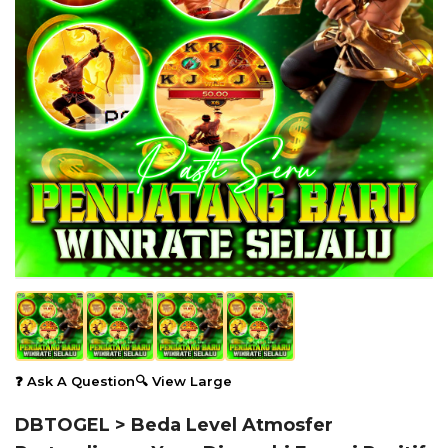
❓ Ask A Question
🔍 View Large
DBTOGEL > Beda Level Atmosfer