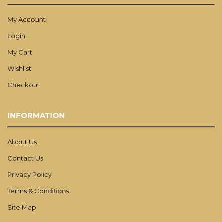
My Account
Login
My Cart
Wishlist
Checkout
INFORMATION
About Us
Contact Us
Privacy Policy
Terms & Conditions
Site Map