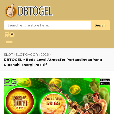
Search
🛒
0
SLOT
/
SLOT GACOR
/
2026
/
DBTOGEL > Beda Level Atmosfer Pertandingan Yang
Dipenuhi Energi Positif