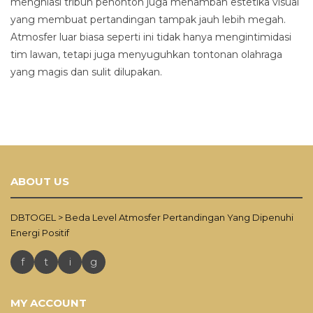
menghiasi tribun penonton juga menambah estetika visual
yang membuat pertandingan tampak jauh lebih megah.
Atmosfer luar biasa seperti ini tidak hanya mengintimidasi
tim lawan, tetapi juga menyuguhkan tontonan olahraga
yang magis dan sulit dilupakan.
ABOUT US
DBTOGEL > Beda Level Atmosfer Pertandingan Yang Dipenuhi
Energi Positif
f
t
i
g
MY ACCOUNT